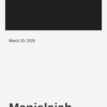
Posted
March 20, 2026
on