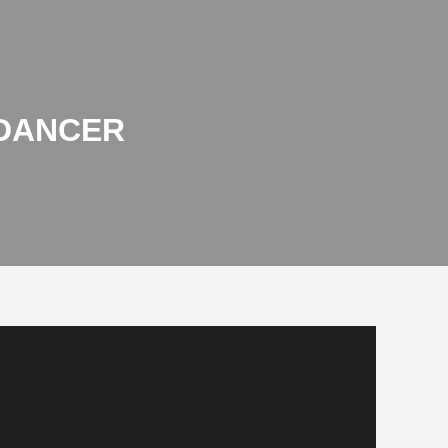
 DANCER