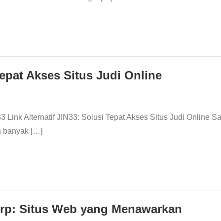
Tepat Akses Situs Judi Online
3 Link Alternatif JIN33: Solusi Tepat Akses Situs Judi Online Sa
eh banyak […]
orp: Situs Web yang Menawarkan