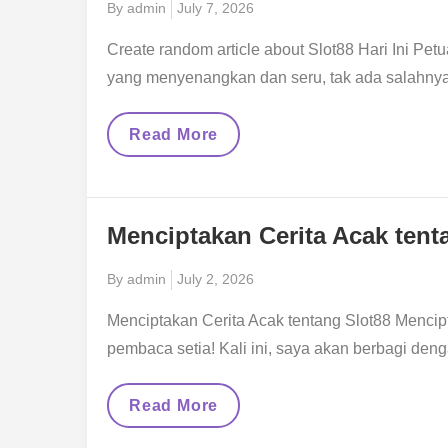
Posted
By
admin
July 7, 2026
on
Create random article about Slot88 Hari Ini Pet
yang menyenangkan dan seru, tak ada salahnya
Petualangan
Read More
Seru
Di
Dunia
Slot88
Hari
Menciptakan Cerita Acak tent
Ini
Posted
By
admin
July 2, 2026
on
Menciptakan Cerita Acak tentang Slot88 Mencip
pembaca setia! Kali ini, saya akan berbagi den
Menciptakan
Read More
Cerita
Acak