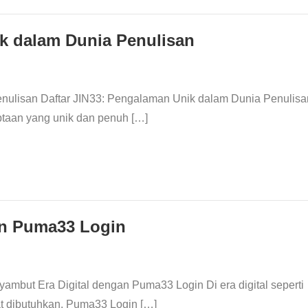
ik dalam Dunia Penulisan
nulisan Daftar JIN33: Pengalaman Unik dalam Dunia Penulisa
iptaan yang unik dan penuh […]
an Puma33 Login
ambut Era Digital dengan Puma33 Login Di era digital seperti
at dibutuhkan. Puma33 Login […]