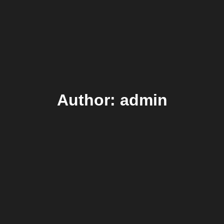
Author:
admin