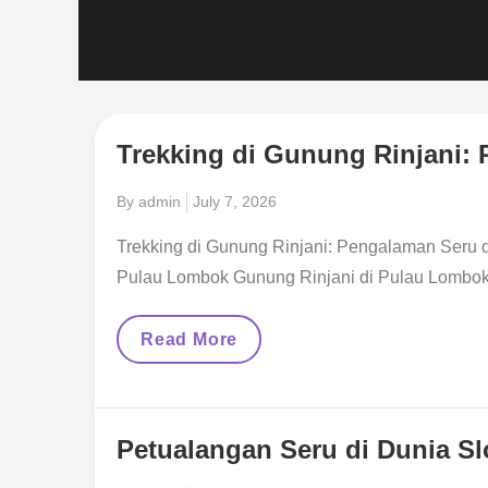
Trekking di Gunung Rinjani:
Posted
By
admin
July 7, 2026
on
Trekking di Gunung Rinjani: Pengalaman Seru 
Pulau Lombok Gunung Rinjani di Pulau Lombok
Trekking
Read More
Di
Gunung
Rinjani:
Pengalaman
Seru
Petualangan Seru di Dunia Slo
Di
Pulau
Lombok