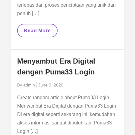
terlepas dari proses penciptaan yang unik dan
penuh […]
Daftar
Read More
JIN33:
Pengalaman
Unik
Dalam
Dunia
Menyambut Era Digital
Penulisan
dengan Puma33 Login
Posted
By
admin
June 9, 2026
on
Create random article about Puma33 Login
Menyambut Era Digital dengan Puma33 Login
Di era digital seperti sekarang ini, kemudahan
akses informasi sangat dibutuhkan. Puma33
Login […]