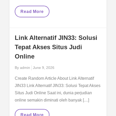
Menyambut
Read More
Era
Digital
Dengan
Puma33
Login
Link Alternatif JIN33: Solusi
Tepat Akses Situs Judi
Online
Posted
By
admin
June 9, 2026
on
Create Random Article About Link Alternatif
JIN33 Link Alternatif JIN33: Solusi Tepat Akses
Situs Judi Online Saat ini, dunia perjudian
online semakin diminati oleh banyak […]
Link
Read More