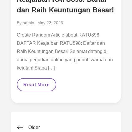
dan Raih Keuntungan Besar!
Posted
By
admin
May 22, 2026
on
Create Random Article about RATU898
DAFTAR Keajaiban RATU898: Daftar dan
Raih Keuntungan Besar! Selamat datang di
dunia perjudian online yang penuh warna dan
kejutan! Siapa […]
Keajaiban
Read More
RATU898:
Daftar
Dan
Raih
Keuntungan
Besar!
Posts
Older