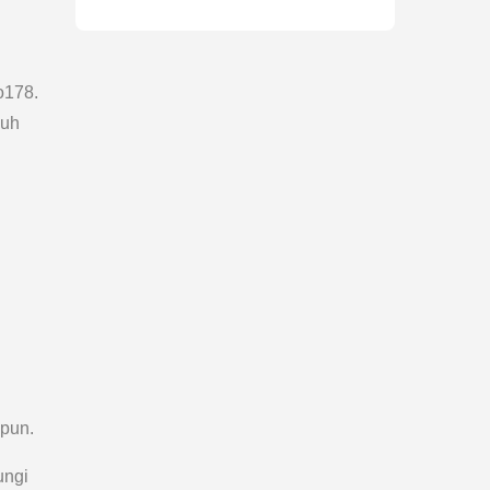
o178.
auh
pun.
ungi