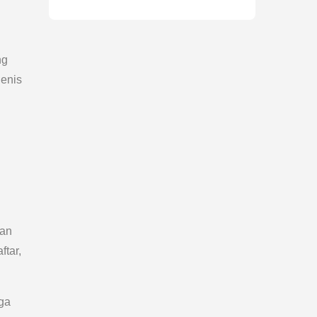
ng
jenis
dan
ftar,
gga