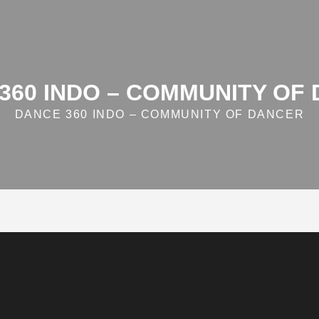
360 INDO – COMMUNITY OF
DANCE 360 INDO – COMMUNITY OF DANCER