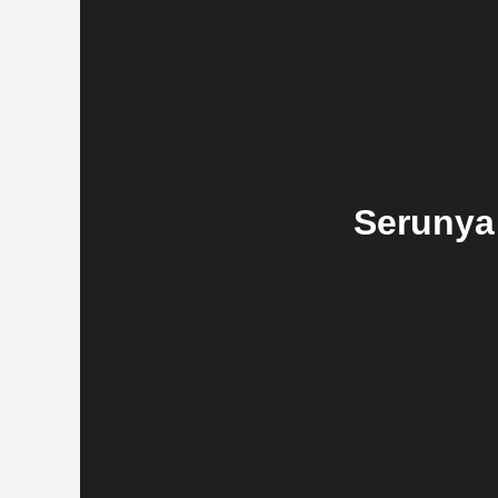
Serunya 