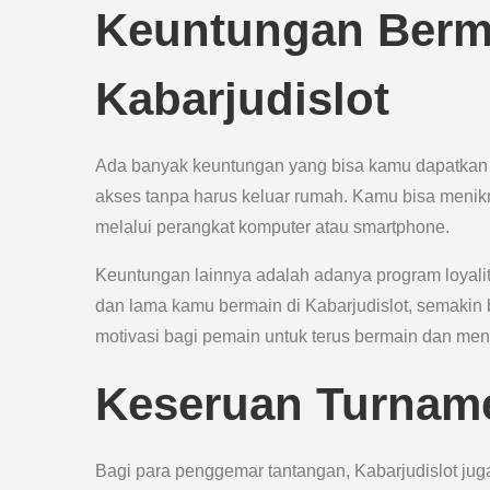
Keuntungan Berma
Kabarjudislot
Ada banyak keuntungan yang bisa kamu dapatkan d
akses tanpa harus keluar rumah. Kamu bisa menikm
melalui perangkat komputer atau smartphone.
Keuntungan lainnya adalah adanya program loyali
dan lama kamu bermain di Kabarjudislot, semakin 
motivasi bagi pemain untuk terus bermain dan meni
Keseruan Turnamen
Bagi para penggemar tantangan, Kabarjudislot ju