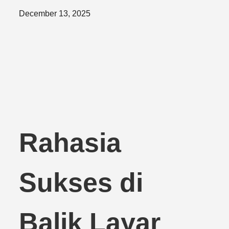
Posted
December 13, 2025
on
Rahasia
Sukses di
Balik Layar