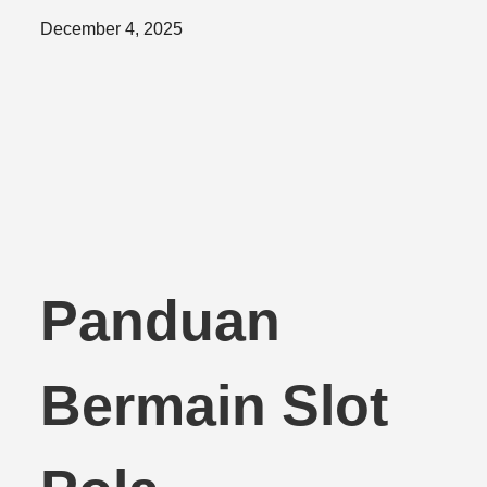
Posted
December 4, 2025
on
Panduan
Bermain Slot