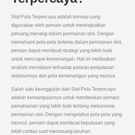
Slot Pola Terpercaya adalah konsep yang
digunakan oleh pemain untuk meningkatkan
peluang menang dalam permainan slot. Dengan
memahami pola-pola tertentu dalam permainan slot,
pemain dapat membuat strategi yang lebih baik
untuk mencapai kemenangan. Hal ini melibatkan
analisis mendalam terhadap putaran-perputaran
sebelumnya dan pola kemenangan yang muncul.
Salah satu keunggulan dari Slot Pola Terpercaya
adalah kemampuannya untuk memberikan pemain
pemahaman yang lebih baik tentang mekanisme
permainan slot. Dengan mengetahui pola-pola yang
muncul, pemain dapat membuat keputusan yang
lebih cerdas saat memasang taruhan.