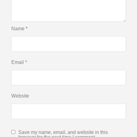
Name
*
Email
*
Website
Save my name, email, and website in this