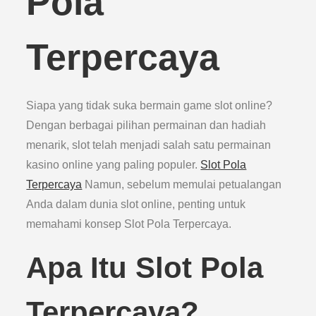
Pola
Terpercaya
Siapa yang tidak suka bermain game slot online?
Dengan berbagai pilihan permainan dan hadiah
menarik, slot telah menjadi salah satu permainan
kasino online yang paling populer.
Slot Pola
Terpercaya
Namun, sebelum memulai petualangan
Anda dalam dunia slot online, penting untuk
memahami konsep Slot Pola Terpercaya.
Apa Itu Slot Pola
Terpercaya?