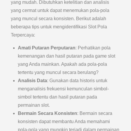
yang mudah. Dibutuhkan ketelitian dan analisis
yang cermat untuk dapat menemukan pola-pola
yang muncul secara konsisten. Berikut adalah
beberapa tips untuk mengidentifikasi Slot Pola
Terpercaya:
Amati Putaran Perputaran
: Perhatikan pola
kemenangan dan hasil putaran pada game slot
yang Anda mainkan. Apakah ada pola-pola
tertentu yang muncul secara berulang?
Analisis Data
: Gunakan data historis untuk
menganalisis frekuensi kemunculan simbol-
simbol tertentu dan hasil putaran pada
permainan slot.
Bermain Secara Konsisten
: Bermain secara
konsisten dapat membantu Anda memahami
pola-pola yang mungkin terjadi dalam permainan