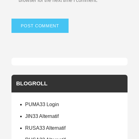
browser for the next time I comment.
BLOGROLL
PUMA33 Login
JIN33 Alternatif
RUSA33 Alternatif