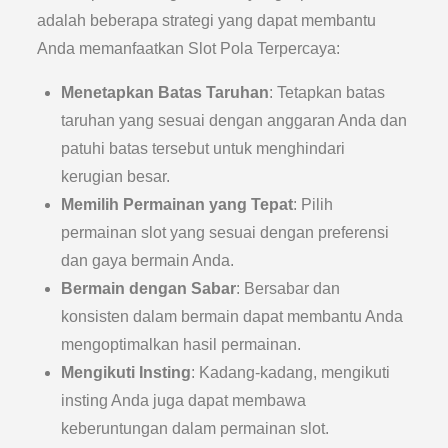
adalah beberapa strategi yang dapat membantu
Anda memanfaatkan Slot Pola Terpercaya:
Menetapkan Batas Taruhan
: Tetapkan batas
taruhan yang sesuai dengan anggaran Anda dan
patuhi batas tersebut untuk menghindari
kerugian besar.
Memilih Permainan yang Tepat
: Pilih
permainan slot yang sesuai dengan preferensi
dan gaya bermain Anda.
Bermain dengan Sabar
: Bersabar dan
konsisten dalam bermain dapat membantu Anda
mengoptimalkan hasil permainan.
Mengikuti Insting
: Kadang-kadang, mengikuti
insting Anda juga dapat membawa
keberuntungan dalam permainan slot.