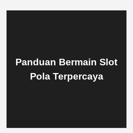
Panduan Bermain Slot
Pola Terpercaya