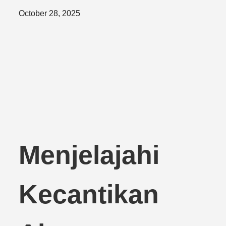
Posted
October 28, 2025
on
Menjelajahi
Kecantikan