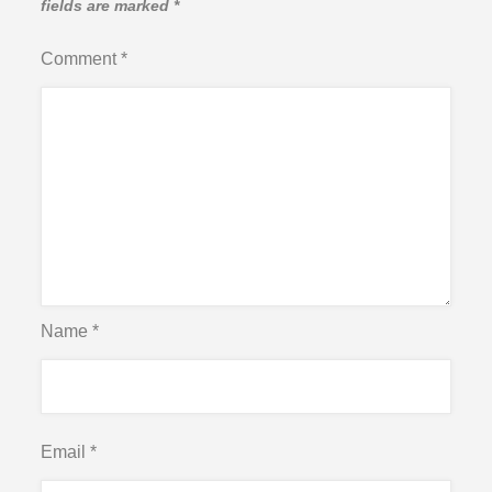
fields are marked
*
Comment
*
Name
*
Email
*