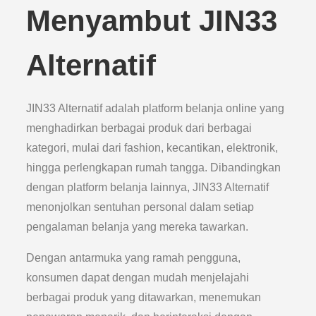
Menyambut JIN33
Alternatif
JIN33 Alternatif adalah platform belanja online yang
menghadirkan berbagai produk dari berbagai
kategori, mulai dari fashion, kecantikan, elektronik,
hingga perlengkapan rumah tangga. Dibandingkan
dengan platform belanja lainnya, JIN33 Alternatif
menonjolkan sentuhan personal dalam setiap
pengalaman belanja yang mereka tawarkan.
Dengan antarmuka yang ramah pengguna,
konsumen dapat dengan mudah menjelajahi
berbagai produk yang ditawarkan, menemukan