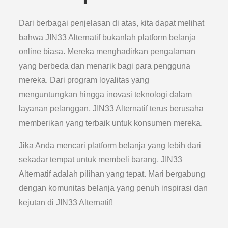
Dari berbagai penjelasan di atas, kita dapat melihat
bahwa JIN33 Alternatif bukanlah platform belanja
online biasa. Mereka menghadirkan pengalaman
yang berbeda dan menarik bagi para pengguna
mereka. Dari program loyalitas yang
menguntungkan hingga inovasi teknologi dalam
layanan pelanggan, JIN33 Alternatif terus berusaha
memberikan yang terbaik untuk konsumen mereka.
Jika Anda mencari platform belanja yang lebih dari
sekadar tempat untuk membeli barang, JIN33
Alternatif adalah pilihan yang tepat. Mari bergabung
dengan komunitas belanja yang penuh inspirasi dan
kejutan di JIN33 Alternatif!