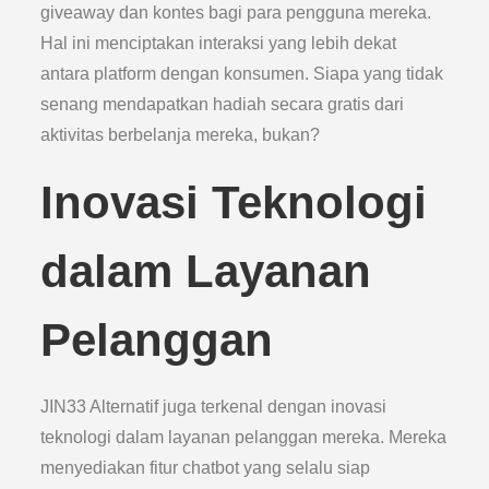
giveaway dan kontes bagi para pengguna mereka.
Hal ini menciptakan interaksi yang lebih dekat
antara platform dengan konsumen. Siapa yang tidak
senang mendapatkan hadiah secara gratis dari
aktivitas berbelanja mereka, bukan?
Inovasi Teknologi
dalam Layanan
Pelanggan
JIN33 Alternatif juga terkenal dengan inovasi
teknologi dalam layanan pelanggan mereka. Mereka
menyediakan fitur chatbot yang selalu siap