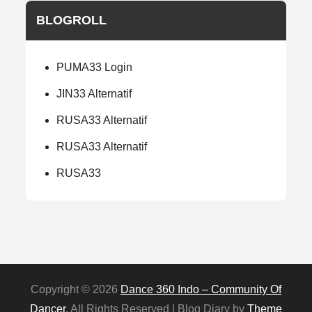
BLOGROLL
PUMA33 Login
JIN33 Alternatif
RUSA33 Alternatif
RUSA33 Alternatif
RUSA33
Copyright © 2026
Dance 360 Indo – Community Of
Dancer
. All Rights Reserved | Blog Diary by
Theme