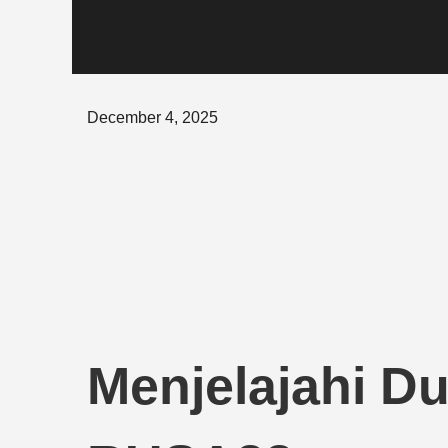
Posted
December 4, 2025
on
Menjelajahi Du