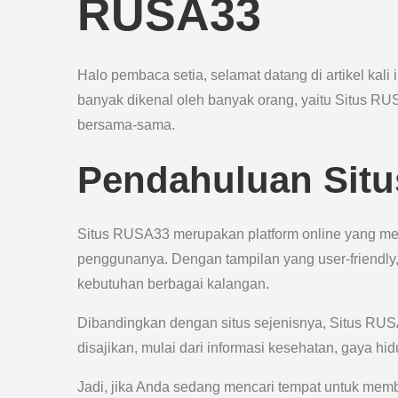
RUSA33
Halo pembaca setia, selamat datang di artikel kali 
banyak dikenal oleh banyak orang, yaitu Situs R
bersama-sama.
Pendahuluan Sit
Situs RUSA33 merupakan platform online yang me
penggunanya. Dengan tampilan yang user-friendly
kebutuhan berbagai kalangan.
Dibandingkan dengan situs sejenisnya, Situs RUS
disajikan, mulai dari informasi kesehatan, gaya hidu
Jadi, jika Anda sedang mencari tempat untuk memb