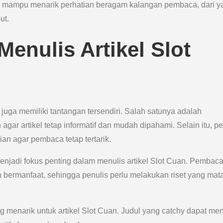
uan mampu menarik perhatian beragam kalangan pembaca, dari y
ut.
enulis Artikel Slot
n juga memiliki tantangan tersendiri. Salah satunya adalah
ar artikel tetap informatif dan mudah dipahami. Selain itu, pe
an agar pembaca tetap tertarik.
enjadi fokus penting dalam menulis artikel Slot Cuan. Pembac
 bermanfaat, sehingga penulis perlu melakukan riset yang mat
 menarik untuk artikel Slot Cuan. Judul yang catchy dapat men