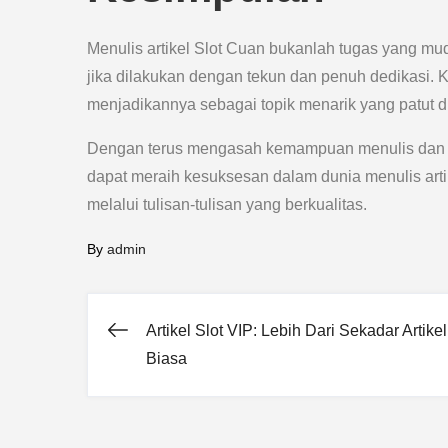
Menulis artikel Slot Cuan bukanlah tugas yang 
jika dilakukan dengan tekun dan penuh dedikasi. K
menjadikannya sebagai topik menarik yang patut di
Dengan terus mengasah kemampuan menulis dan te
dapat meraih kesuksesan dalam dunia menulis arti
melalui tulisan-tulisan yang berkualitas.
By
admin
Artikel Slot VIP: Lebih Dari Sekadar Artikel
Post
Biasa
navigation