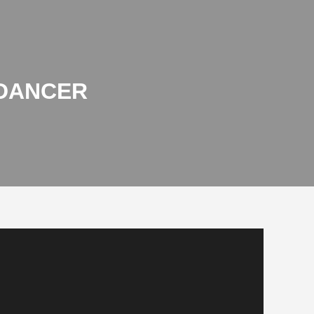
 DANCER