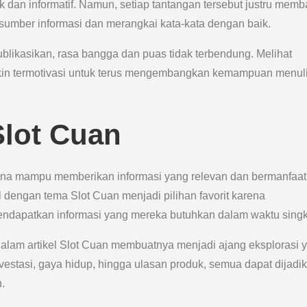
k dan informatif. Namun, setiap tantangan tersebut justru mem
umber informasi dan merangkai kata-kata dengan baik.
publikasikan, rasa bangga dan puas tidak terbendung. Melihat
kin termotivasi untuk terus mengembangkan kemampuan menul
Slot Cuan
karena mampu memberikan informasi yang relevan dan bermanfaat
l dengan tema Slot Cuan menjadi pilihan favorit karena
dapatkan informasi yang mereka butuhkan dalam waktu singk
 dalam artikel Slot Cuan membuatnya menjadi ajang eksplorasi 
investasi, gaya hidup, hingga ulasan produk, semua dapat dijadi
n.