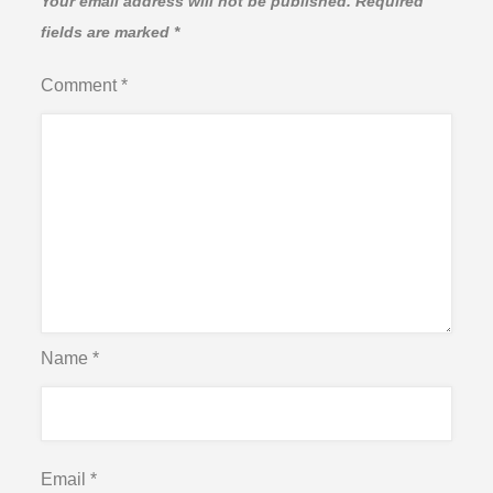
Your email address will not be published.
Required
fields are marked
*
Comment
*
Name
*
Email
*