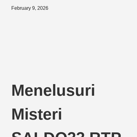
Posted
February 9, 2026
on
Menelusuri
Misteri