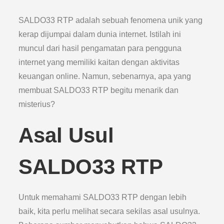
SALDO33 RTP adalah sebuah fenomena unik yang
kerap dijumpai dalam dunia internet. Istilah ini
muncul dari hasil pengamatan para pengguna
internet yang memiliki kaitan dengan aktivitas
keuangan online. Namun, sebenarnya, apa yang
membuat SALDO33 RTP begitu menarik dan
misterius?
Asal Usul
SALDO33 RTP
Untuk memahami SALDO33 RTP dengan lebih
baik, kita perlu melihat secara sekilas asal usulnya.