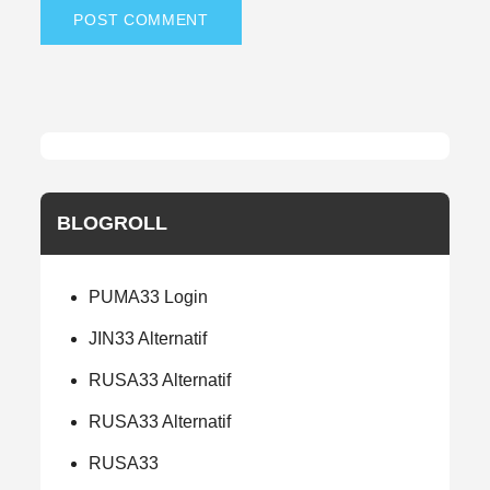
BLOGROLL
PUMA33 Login
JIN33 Alternatif
RUSA33 Alternatif
RUSA33 Alternatif
RUSA33