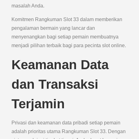
masalah Anda.
Komitmen Rangkuman Slot 33 dalam memberikan
pengalaman bermain yang lancar dan
menyenangkan bagi setiap pemain membuatnya
menjadi pilihan terbaik bagi para pecinta slot online.
Keamanan Data
dan Transaksi
Terjamin
Privasi dan keamanan data pribadi setiap pemain
adalah prioritas utama Rangkuman Slot 33. Dengan