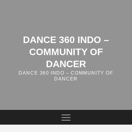
Skip
to
content
DANCE 360 INDO –
COMMUNITY OF
DANCER
DANCE 360 INDO – COMMUNITY OF
DANCER