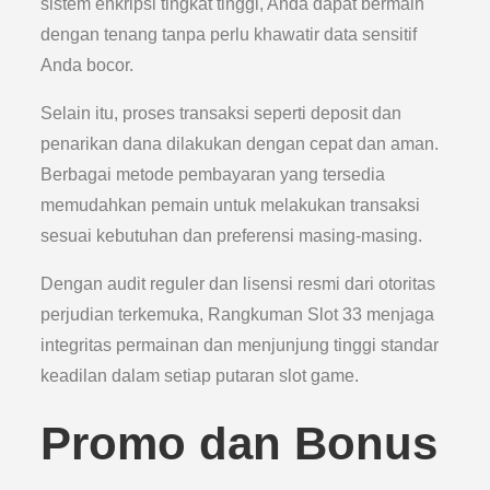
sistem enkripsi tingkat tinggi, Anda dapat bermain
dengan tenang tanpa perlu khawatir data sensitif
Anda bocor.
Selain itu, proses transaksi seperti deposit dan
penarikan dana dilakukan dengan cepat dan aman.
Berbagai metode pembayaran yang tersedia
memudahkan pemain untuk melakukan transaksi
sesuai kebutuhan dan preferensi masing-masing.
Dengan audit reguler dan lisensi resmi dari otoritas
perjudian terkemuka, Rangkuman Slot 33 menjaga
integritas permainan dan menjunjung tinggi standar
keadilan dalam setiap putaran slot game.
Promo dan Bonus