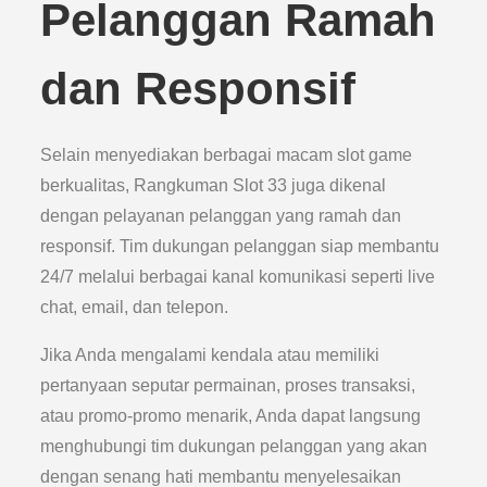
Pelanggan Ramah
dan Responsif
Selain menyediakan berbagai macam slot game
berkualitas, Rangkuman Slot 33 juga dikenal
dengan pelayanan pelanggan yang ramah dan
responsif. Tim dukungan pelanggan siap membantu
24/7 melalui berbagai kanal komunikasi seperti live
chat, email, dan telepon.
Jika Anda mengalami kendala atau memiliki
pertanyaan seputar permainan, proses transaksi,
atau promo-promo menarik, Anda dapat langsung
menghubungi tim dukungan pelanggan yang akan
dengan senang hati membantu menyelesaikan