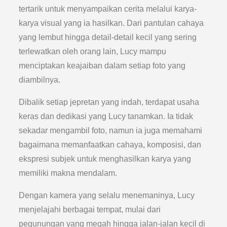
tertarik untuk menyampaikan cerita melalui karya-
karya visual yang ia hasilkan. Dari pantulan cahaya
yang lembut hingga detail-detail kecil yang sering
terlewatkan oleh orang lain, Lucy mampu
menciptakan keajaiban dalam setiap foto yang
diambilnya.
Dibalik setiap jepretan yang indah, terdapat usaha
keras dan dedikasi yang Lucy tanamkan. Ia tidak
sekadar mengambil foto, namun ia juga memahami
bagaimana memanfaatkan cahaya, komposisi, dan
ekspresi subjek untuk menghasilkan karya yang
memiliki makna mendalam.
Dengan kamera yang selalu menemaninya, Lucy
menjelajahi berbagai tempat, mulai dari
pegunungan yang megah hingga jalan-jalan kecil di