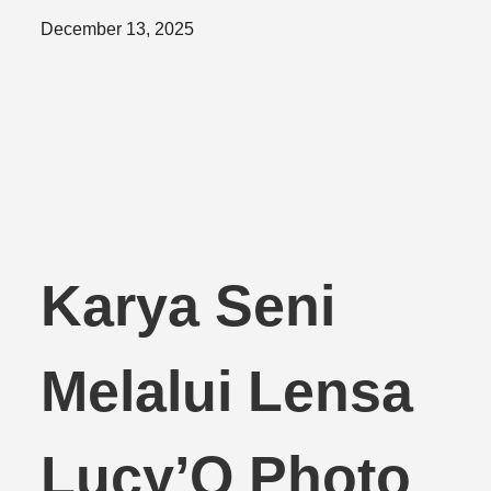
Posted
December 13, 2025
on
Karya Seni
Melalui Lensa
Lucy’O Photo