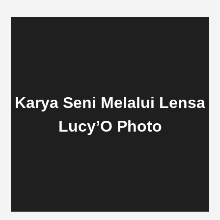
Karya Seni Melalui Lensa
Lucy’O Photo