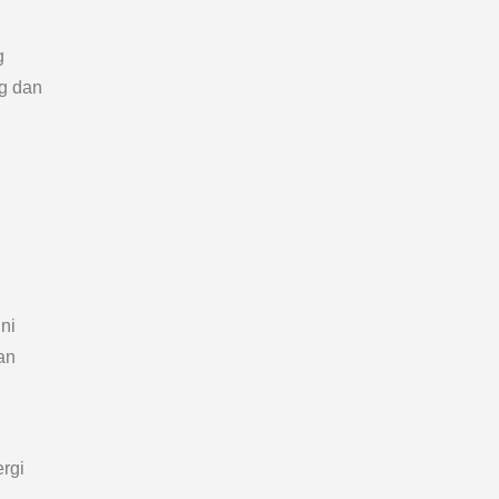
g
ng dan
ni
an
n
ergi