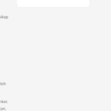
sikap
ebih
nker.
kan,