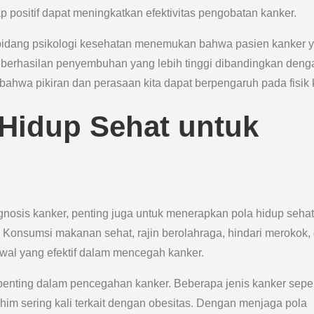
 positif dapat meningkatkan efektivitas pengobatan kanker.
di bidang psikologi kesehatan menemukan bahwa pasien kanker 
 keberhasilan penyembuhan yang lebih tinggi dibandingkan deng
ahwa pikiran dan perasaan kita dapat berpengaruh pada fisik k
Hidup Sehat untuk
gnosis kanker, penting juga untuk menerapkan pola hidup sehat
 Konsumsi makanan sehat, rajin berolahraga, hindari merokok,
wal yang efektif dalam mencegah kanker.
penting dalam pencegahan kanker. Beberapa jenis kanker seper
him sering kali terkait dengan obesitas. Dengan menjaga pola