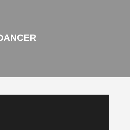
 DANCER