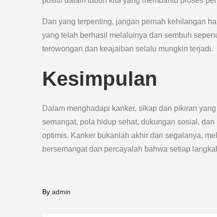
positif dalam tubuh kita yang membantu proses p
Dan yang terpenting, jangan pernah kehilangan ha
yang telah berhasil melaluinya dan sembuh sepen
terowongan dan keajaiban selalu mungkin terjadi.
Kesimpulan
Dalam menghadapi kanker, sikap dan pikiran yan
semangat, pola hidup sehat, dukungan sosial, dan 
optimis. Kanker bukanlah akhir dari segalanya, m
bersemangat dan percayalah bahwa setiap langk
By
admin