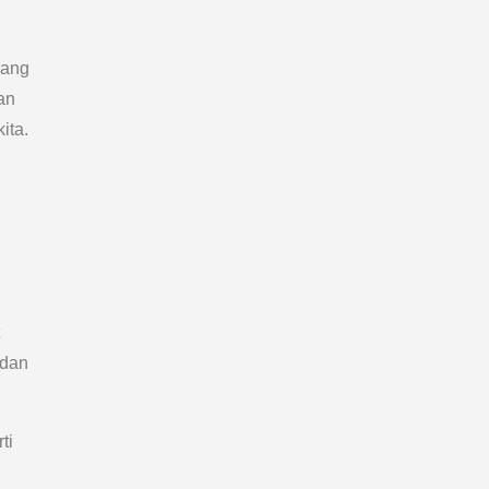
yang
an
ita.
 dan
ti