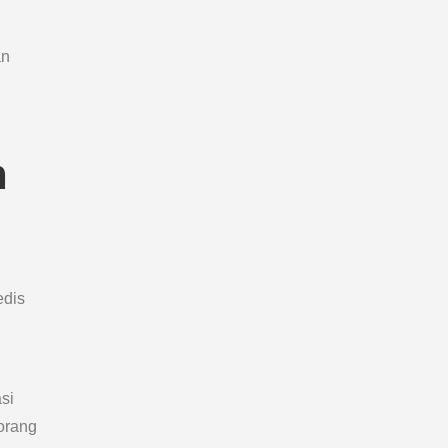
an
n
edis
si
orang