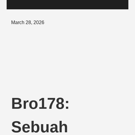
Posted
March 28, 2026
on
Bro178:
Sebuah