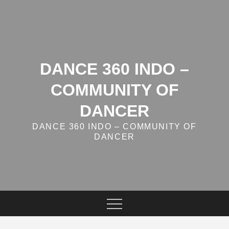
Skip
to
content
DANCE 360 INDO –
COMMUNITY OF
DANCER
DANCE 360 INDO – COMMUNITY OF
DANCER