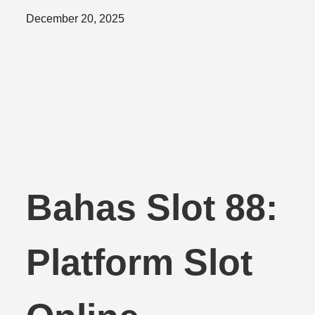
Posted
December 20, 2025
on
Bahas Slot 88:
Platform Slot