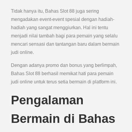
Tidak hanya itu, Bahas Slot 88 juga sering
mengadakan event-event spesial dengan hadiah-
hadiah yang sangat menggiurkan. Hal ini tentu
menjadi nilai tambah bagi para pemain yang selalu
mencari sensasi dan tantangan baru dalam bermain
judi online.
Dengan adanya promo dan bonus yang berlimpah,
Bahas Slot 88 berhasil memikat hati para pemain
judi online untuk terus setia bermain di platform ini.
Pengalaman
Bermain di Bahas