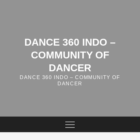
Skip
to
content
DANCE 360 INDO –
COMMUNITY OF
DANCER
DANCE 360 INDO – COMMUNITY OF
DANCER