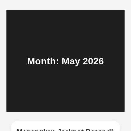
Month:
May 2026