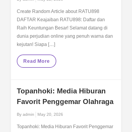
on
Create Random Article about RATU898
DAFTAR Keajaiban RATU898: Daftar dan
Raih Keuntungan Besar! Selamat datang di
dunia perjudian online yang penuh warna dan
kejutan! Siapa […]
Keajaiban
Read More
RATU898:
Daftar
Dan
Raih
Keuntungan
Topanhoki: Media Hiburan
Besar!
Favorit Penggemar Olahraga
Posted
By
admin
May 20, 2026
on
Topanhoki: Media Hiburan Favorit Penggemar